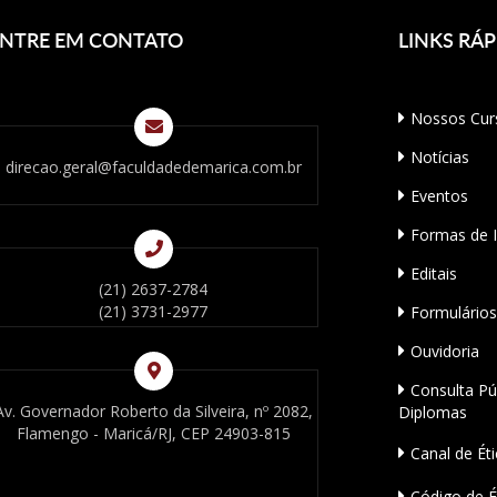
NTRE EM CONTATO
LINKS
RÁP
Nossos Cur
Notícias
direcao.geral@faculdadedemarica.com.br
Eventos
Formas de 
Editais
(21) 2637-2784
(21) 3731-2977
Formulários
Ouvidoria
Consulta Pú
Av. Governador Roberto da Silveira, nº 2082,
Diplomas
Flamengo - Maricá/RJ, CEP 24903-815
Canal de Éti
Código de É