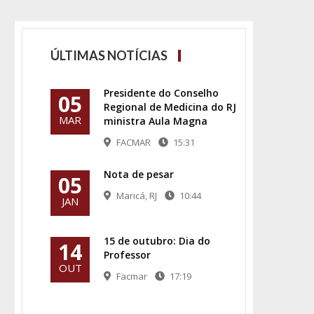
ÚLTIMAS NOTÍCIAS
Presidente do Conselho
05
Regional de Medicina do RJ
MAR
ministra Aula Magna
FACMAR
15:31
Nota de pesar
05
Maricá, RJ
10:44
JAN
15 de outubro: Dia do
14
Professor
OUT
Facmar
17:19