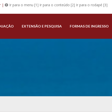
r |
Ir para o menu [1]
Ir para o conteúdo [2]
Ir para o rodapé [3]
DUAÇÃO
EXTENSÃO E PESQUISA
FORMAS DE INGRESSO