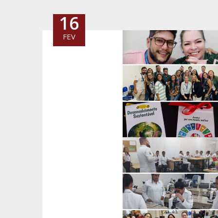
16
FEV